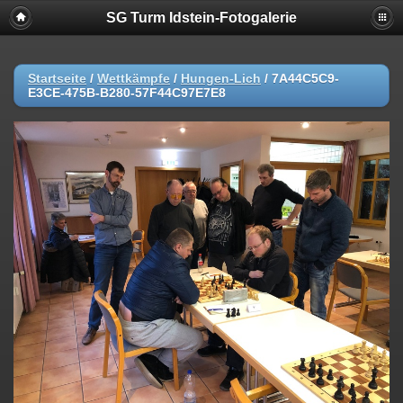
SG Turm Idstein-Fotogalerie
Startseite
/
Wettkämpfe
/
Hungen-Lich
/
7A44C5C9-
E3CE-475B-B280-57F44C97E7E8