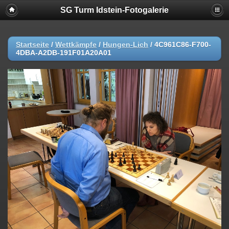
SG Turm Idstein-Fotogalerie
Startseite
/
Wettkämpfe
/
Hungen-Lich
/
4C961C86-F700-
4DBA-A2DB-191F01A20A01