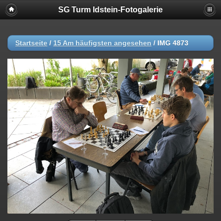
SG Turm Idstein-Fotogalerie
Startseite
/
15 Am häufigsten angesehen
/
IMG 4873