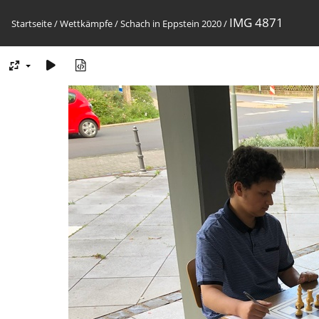
IMG 4871
Startseite
/
Wettkämpfe
/
Schach in Eppstein 2020
/