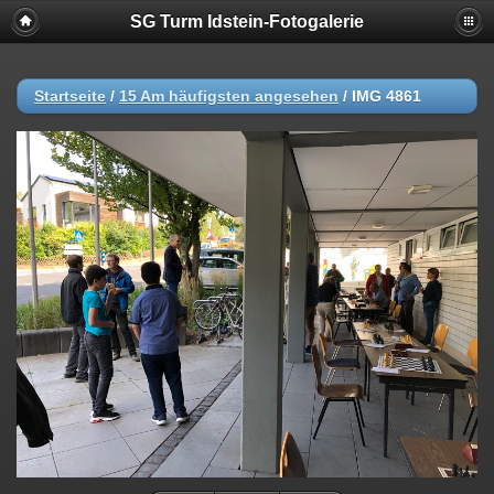
SG Turm Idstein-Fotogalerie
Startseite
/
15 Am häufigsten angesehen
/
IMG 4861