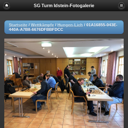
SG Turm Idstein-Fotogalerie
Startseite
/
Wettkämpfe
/
Hungen-Lich
/
01A16855-043E-
440A-A7B8-6676DFBBFDCC